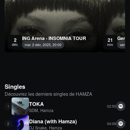
ING Arena - INSOMNIA TOUR
Genè
2
21
déc.
nov.
mar. 2 déc. 2025, 20:00
ven. 2
Singles
Découvrez les derniers singles de HAMZA
TOKA
1
02:55
SDM
,
Hamza
Diana (with Hamza)
2
04:09
DJ Snake
,
Hamza