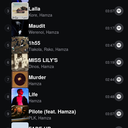
Lalla
3
03:07
Kore
,
Hamza
Maudit
4
03:17
Werenoi
,
Hamza
1h55
5
03:47
Tiakola
,
Rsko
,
Hamza
MISS LILY'S
6
03:19
Dinos
,
Hamza
Murder
7
02:44
Hamza
Life
8
03:48
Hamza
Pilote (feat. Hamza)
9
03:07
PLK
,
Hamza