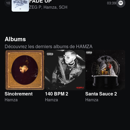
FADE UP
10
03:39
ZEG P
,
Hamza
,
SCH
Albums
Découvrez les derniers albums de HAMZA
Sincèrement
140 BPM 2
Santa Sauce 2
P
Hamza
Hamza
Hamza
H